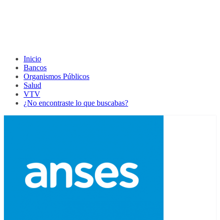
Inicio
Bancos
Organismos Públicos
Salud
VTV
¿No encontraste lo que buscabas?